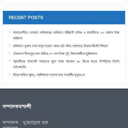
RECENT POSTS
পাহাড়তলীতে ভোক্তা অধিকারের অভিযান: বিরিয়ানী হাউজ ও ফার্মেসিকে ৩০ হাজার টাকা
জরিমানা
রাউজানে যুবদল নেতা মাসুদ হত্যা: আরও দুই শুটার গ্রেপ্তার, উদ্ধার বিদেশি পিস্তল
টেকনাফে দিনদুপুরে বাস থামিয়ে ৫৭ লাখ টাকা লুট, বিকাশকর্মীকে ছুরিকাঘাত
প্রবাসীদের পাসপোর্ট নবায়নের ঝুলে থাকা আবেদন ৬০ দিনের মধ্যে নিষ্পত্তির নির্দেশ
হাইকোর্টের
বিয়ের দাবিতে দ্বন্দ্ব, প্রেমিকাকে হত্যার দায়ে সহকর্মীর মৃত্যুদণ্ড
সম্পাদকমন্ডলী
সম্পাদক : মুজাম্মেল হক