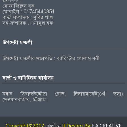
প্রকাশক :
মোফাচ্ছিরুল হক
মোবাইল : 01745440851
বার্তা সম্পাদক : সুবির পাল
সহ-সম্পাদক : এনামুল হক
উপদেষ্টা মন্ডলী
উপদেষ্টা মন্ডলীর সভাপতি : ব্যারিস্টার গোলাম নবী
বার্তা ও বাণিজ্যিক কার্যালয়
নবাব সিরাজউদ্দৌল্লা রোড, দিদারমার্কেট(৪র্থ তলা),
দেওয়ানবাজার, চট্টগ্রাম।
Copyright©2017:
বাংলাটুডে
II Design By:
F.A.CREATIVE