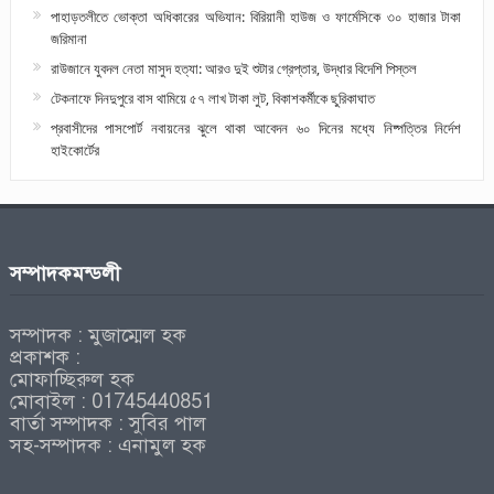
পাহাড়তলীতে ভোক্তা অধিকারের অভিযান: বিরিয়ানী হাউজ ও ফার্মেসিকে ৩০ হাজার টাকা
জরিমানা
রাউজানে যুবদল নেতা মাসুদ হত্যা: আরও দুই শুটার গ্রেপ্তার, উদ্ধার বিদেশি পিস্তল
টেকনাফে দিনদুপুরে বাস থামিয়ে ৫৭ লাখ টাকা লুট, বিকাশকর্মীকে ছুরিকাঘাত
প্রবাসীদের পাসপোর্ট নবায়নের ঝুলে থাকা আবেদন ৬০ দিনের মধ্যে নিষ্পত্তির নির্দেশ
হাইকোর্টের
সম্পাদকমন্ডলী
সম্পাদক : মুজাম্মেল হক
প্রকাশক :
মোফাচ্ছিরুল হক
মোবাইল : 01745440851
বার্তা সম্পাদক : সুবির পাল
সহ-সম্পাদক : এনামুল হক