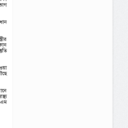
ভাগ
ধান
্রীর
কোন
ুতি
েওয়া
পৌছে
ঠানে
্থ্য
চ.এম