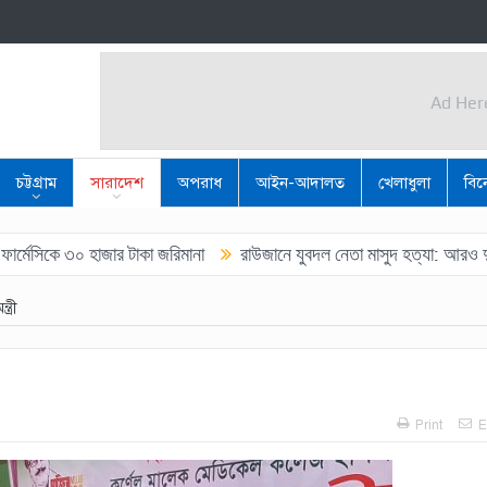
Ad Her
Ad Her
চট্টগ্রাম
সারাদেশ
অপরাধ
আইন-আদালত
খেলাধুলা
বি
৩০ হাজার টাকা জরিমানা
রাউজানে যুবদল নেতা মাসুদ হত্যা: আরও দুই শুটার গ্
ত্রী
Print
E