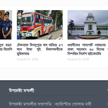
ুদ হত্যা:
টেকনাফে দিনদুপুরে বাস থামিয়ে ৫৭
প্রবাসীদের পাসপোর্ট নবায়নের 
ধার বিদেশি
লাখ টাকা লুট, বিকাশকর্মীকে
থাকা আবেদন ৬০ দিনের মধ
ছুরিকাঘাত
নিষ্পত্তির নির্দেশ হাইকোর্টের
August 03, 2026
August 02, 2026
উপদেষ্টা মন্ডলী
উপদেষ্টা মন্ডলীর সভাপতি : ব্যারিস্টার গোলাম নবী