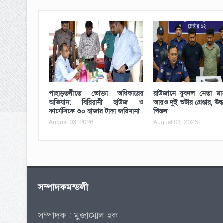
পাহাড়তলীতে ভোক্তা অধিকারের
রাউজানে যুবদল নেতা মাস
অভিযান: বিরিয়ানী হাউজ ও
আরও দুই শুটার গ্রেপ্তার, উদ্
ফার্মেসিকে ৩০ হাজার টাকা জরিমানা
পিস্তল
August 03, 2026
August 03, 2026
সম্পাদকমন্ডলী
সম্পাদক : মুজাম্মেল হক