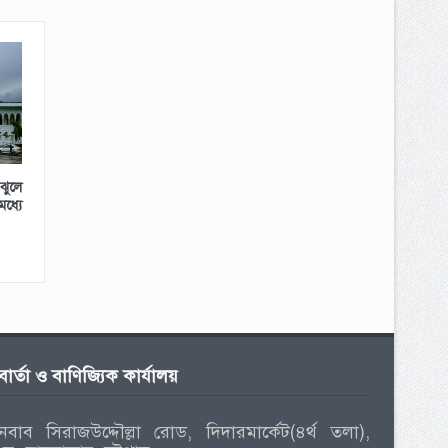
ঝুলে
্যে
বার্তা ও বাণিজ্যিক কার্যালয়
নবাব সিরাজউদ্দৌল্লা রোড, দিদারমার্কেট(৪র্থ তলা),