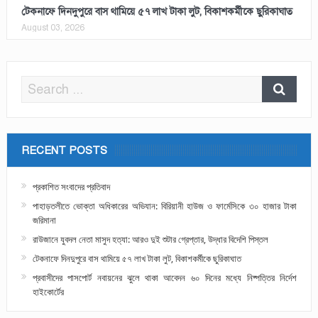
টেকনাফে দিনদুপুরে বাস থামিয়ে ৫৭ লাখ টাকা লুট, বিকাশকর্মীকে ছুরিকাঘাত
August 03, 2026
RECENT POSTS
প্রকাশিত সংবাদের প্রতিবাদ
পাহাড়তলীতে ভোক্তা অধিকারের অভিযান: বিরিয়ানী হাউজ ও ফার্মেসিকে ৩০ হাজার টাকা
জরিমানা
রাউজানে যুবদল নেতা মাসুদ হত্যা: আরও দুই শুটার গ্রেপ্তার, উদ্ধার বিদেশি পিস্তল
টেকনাফে দিনদুপুরে বাস থামিয়ে ৫৭ লাখ টাকা লুট, বিকাশকর্মীকে ছুরিকাঘাত
প্রবাসীদের পাসপোর্ট নবায়নের ঝুলে থাকা আবেদন ৬০ দিনের মধ্যে নিষ্পত্তির নির্দেশ
হাইকোর্টের