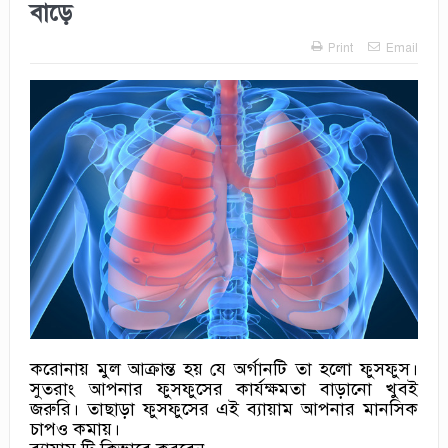
বাড়ে
Print
Email
করোনায় মুল আক্রান্ত হয় যে অর্গানটি তা হলো ফুসফুস।
সুতরাং আপনার ফুসফুসের কার্যক্ষমতা বাড়ানো খুবই
জরুরি। তাছাড়া ফুসফুসের এই ব্যায়াম আপনার মানসিক
চাপও কমায়।