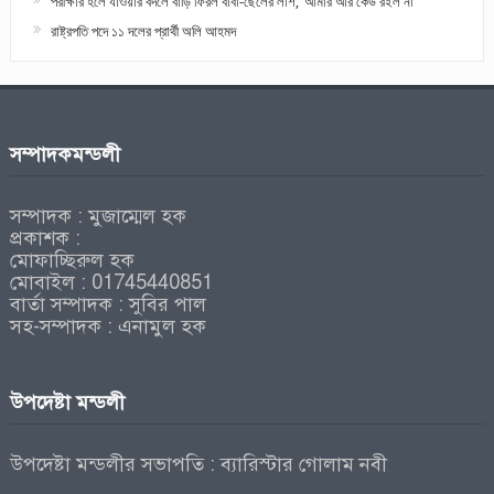
পরীক্ষার হলে যাওয়ার বদলে বাড়ি ফিরল বাবা-ছেলের লাশ, ‘আমার আর কেউ রইল না’
রাষ্ট্রপতি পদে ১১ দলের প্রার্থী অলি আহমদ
সম্পাদকমন্ডলী
সম্পাদক : মুজাম্মেল হক
প্রকাশক :
মোফাচ্ছিরুল হক
মোবাইল : 01745440851
বার্তা সম্পাদক : সুবির পাল
সহ-সম্পাদক : এনামুল হক
উপদেষ্টা মন্ডলী
উপদেষ্টা মন্ডলীর সভাপতি : ব্যারিস্টার গোলাম নবী