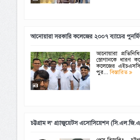
‎আনোয়ারা সরকারি কলেজের ২০০৭ ব্যাচের পুনর্মি
আনোয়ারা প্রতিনিধি
স্লোগানকে ধারণ ক
কলেজের এইচএসসি ২
পুর...
বিস্তারিত
চট্টগ্রাম ল’ গ্র্যাজুয়েটস এসোসিয়েশন (সি.এল.জি.এ
প্রেস বিজ্ঞপ্তিঃ– ‎ 