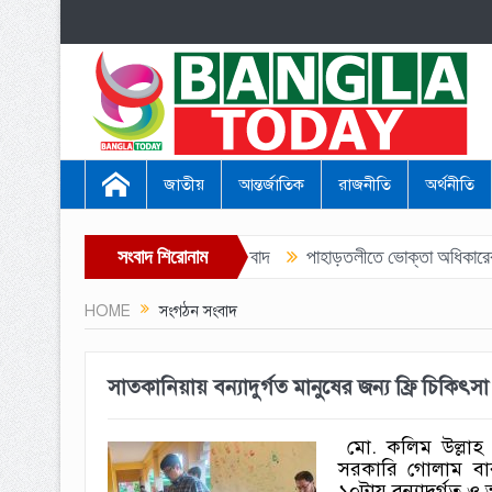
জাতীয়
আন্তর্জাতিক
রাজনীতি
অর্থনীতি
ল
প্রকাশিত সংবাদের প্রতিবাদ
সংবাদ শিরোনাম
পাহাড়তলীতে ভোক্তা অধিকারের অভিযান: বি
HOME
সংগঠন সংবাদ
‎সাতকানিয়ায় বন্যাদুর্গত মানুষের জন্য ফ্রি চিকিৎসা 
মো. কলিম উল্লাহ ‎ 
সরকারি গোলাম বারী
১০টায় বন্যাদুর্গত ও