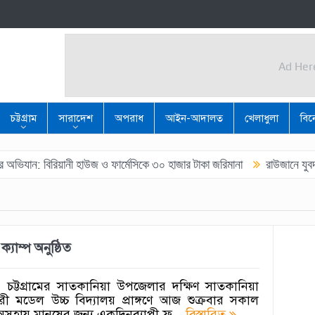
Ad Her
Ad Her
চট্টগ্রাম
সারাদেশ
অপরাধ
আইন-আদালত
খেলাধুলা
বি
রিয়ানী হাউজ ও ফার্মেসিকে ৩০ হাজার টাকা জরিমানা
রাউজানে যুবদল নেতা মাস
ক্যাম্প অনুষ্ঠিত
‎চট্টগ্রামের সাতকানিয়া উপজেলার দক্ষিণ সাতকানিয়া
 মডেল উচ্চ বিদ্যালয় প্রাঙ্গণে আজ শুক্রবার সকাল
 অসহায় মানুষের জন্য একদিনব্যাপী ফ্র...
বিস্তারিত