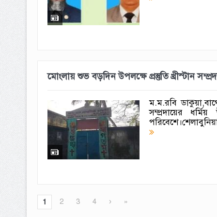
‎মোংলায় শুভ বড়দিন উপলক্ষে প্রস্তুতি খ্রীস্টান সম্প্র
‎ম.ম.রবি ডাকুয়া,বাগ
সম্প্রদায়ের ধর্
পরিবেশে।শেলাবুনিয়ায় 
2
3
4
›
»
1