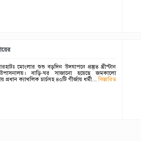
দায়ের
েরহাটঃ ‎মোংলার শুভ বড়দিন উদযাপনে প্রস্তুত খ্রীস্টান
মিয় উপাসনালয়। বাড়ি-ঘর সাজানো হয়েছে জমকালো
প্রধান ক্যাথলিক চার্চসহ ৪০টি গীর্জায় ধর্মী...
বিস্তারিত