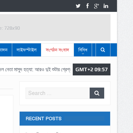
e: 728x90
e: 728x90
নোদন
লাইফস্টাইল
সংগঠন সংবাদ
বিবিধ
ুদ হত্যা: আরও দুই শুটার গ্রেপ্তার, উদ্ধার বিদেশি পিস্তল
GMT+2 09:57
টেকনাফে দিনদুপুর
RECENT POSTS