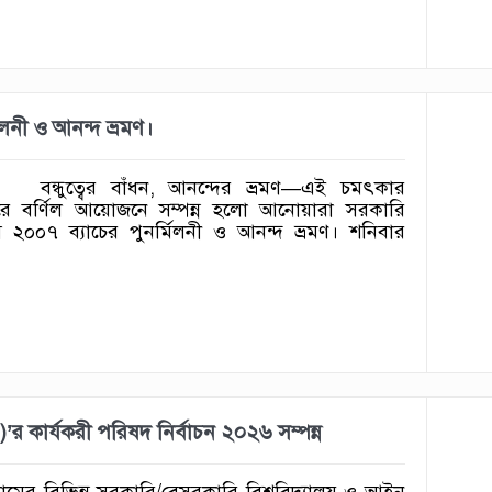
লনী ও আনন্দ ভ্রমণ।
 ‎‎ বন্ধুত্বের বাঁধন, আনন্দের ভ্রমণ—এই চমৎকার
রে বর্ণিল আয়োজনে সম্পন্ন হলো আনোয়ারা সরকারি
০০৭ ব্যাচের পুনর্মিলনী ও আনন্দ ভ্রমণ। শনিবার
)’র কার্যকরী পরিষদ নির্বাচন ২০২৬ সম্পন্ন
‎চট্টগ্রামের বিভিন্ন সরকারি/বেসরকারি বিশ্ববিদ্যালয় ও আইন