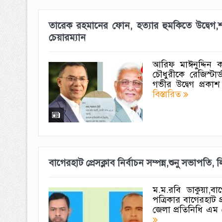
তারেক রহমানের ফোন, হত্যার হুমকিতে উদ্বেগ,শ
চেয়ারম্যান
আরিফ মাঈনুদ্দিন ‎
চৌধুরীকে রেজিস্ট
গভীর উদ্বেগ প্রকাশ
বিস্তারিত
‎বাগেরহাট প্রেসক্লাব নির্বাচন সম্পন্ন,শুনু সভাপতি,
‎ম.ম.রবি ডাকুয়া,বা
পত্রিকার বাগেরহাট 
জেলা প্রতিনিধি এম 