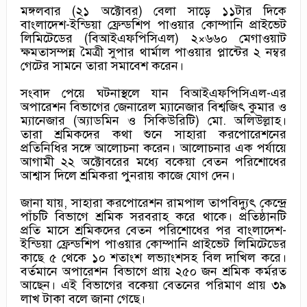
মঙ্গলবার (২১ অক্টোবর) বেলা সাড়ে ১১টার দিকে
বাংলাদেশ-ইন্ডিয়া ফ্রেন্ডশিপ পাওয়ার কোম্পানি প্রাইভেট
লিমিটেডের (বিআইএফপিসিএল) ২×৬৬০ মেগাওয়াট
ক্ষমতাসম্পন্ন মৈত্রী সুপার থার্মাল পাওয়ার প্লান্টের ২ নম্বর
গেটের সামনে তারা সমাবেশ করেন।
সংবাদ পেয়ে ঘটনাস্থলে যান বিআইএফপিসিএল-এর
অপারেশন বিভাগের জেনারেল ম্যানেজার বিশ্বজিৎ কুমার ও
ম্যানেজার (অ্যাডমিন ও সিকিউরিটি) মো. অলিউল্লাহ।
তারা শ্রমিকদের কথা শুনে সাহারা করপোরেশনের
প্রতিনিধির সঙ্গে আলোচনা করেন। আলোচনার এক পর্যায়ে
আগামী ২২ অক্টোবরের মধ্যে বকেয়া বেতন পরিশোধের
আশ্বাস দিলে শ্রমিকরা পুনরায় কাজে যোগ দেন।
জানা যায়, সাহারা করপোরেশন রামপাল তাপবিদ্যুৎ কেন্দ্রে
পাঁচটি বিভাগে শ্রমিক সরবরাহ করে থাকে। প্রতিষ্ঠানটি
প্রতি মাসে শ্রমিকদের বেতন পরিশোধের পর বাংলাদেশ-
ইন্ডিয়া ফ্রেন্ডশিপ পাওয়ার কোম্পানি প্রাইভেট লিমিটেডের
কাছে ৫ থেকে ১০ শতাংশ লভ্যাংশসহ বিল দাখিল করে।
বর্তমানে অপারেশন বিভাগে প্রায় ২৫০ জন শ্রমিক কর্মরত
আছেন। এই বিভাগের বকেয়া বেতনের পরিমাণ প্রায় ৩৯
লাখ টাকা বলে জানা গেছে।