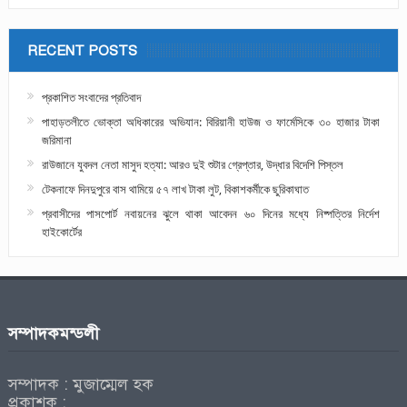
RECENT POSTS
প্রকাশিত সংবাদের প্রতিবাদ
পাহাড়তলীতে ভোক্তা অধিকারের অভিযান: বিরিয়ানী হাউজ ও ফার্মেসিকে ৩০ হাজার টাকা
জরিমানা
রাউজানে যুবদল নেতা মাসুদ হত্যা: আরও দুই শুটার গ্রেপ্তার, উদ্ধার বিদেশি পিস্তল
টেকনাফে দিনদুপুরে বাস থামিয়ে ৫৭ লাখ টাকা লুট, বিকাশকর্মীকে ছুরিকাঘাত
প্রবাসীদের পাসপোর্ট নবায়নের ঝুলে থাকা আবেদন ৬০ দিনের মধ্যে নিষ্পত্তির নির্দেশ
হাইকোর্টের
সম্পাদকমন্ডলী
সম্পাদক : মুজাম্মেল হক
প্রকাশক :