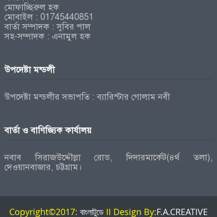
মোফাচ্ছিরুল হক
মোবাইল : 01745440851
বার্তা সম্পাদক : সুবির পাল
সহ-সম্পাদক : এনামুল হক
উপদেষ্টা মন্ডলী
উপদেষ্টা মন্ডলীর সভাপতি : ব্যারিস্টার গোলাম নবী
বার্তা ও বাণিজ্যিক কার্যালয়
নবাব সিরাজউদ্দৌল্লা রোড, দিদারমার্কেট(৪র্থ তলা),
দেওয়ানবাজার, চট্টগ্রাম।
Copyright©2017:
বাংলাটুডে
II Design By:
F.A.CREATIVE