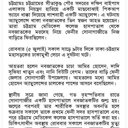
চট্টগ্রামঃ চট্টগ্রামের সীতাকুণ্ড পৌর সদরের দক্ষিণ বাইপাস
এলাকায় নিয়ন্ত্রণ হারিয়ে একটি মাছবোঝাই পিকআপ
ভ্যানে ধাক্কা দিয়েছে লাশবাহী একটি অ্যাম্বুলেন্স। এ ঘটনায়
অ্যাম্বুলেন্সে থাকা নবজাতকের তিন স্বজন আহত হয়েছেন।
তারা চট্টগ্রাম মেডিকেল কলেজ হাসপাতাল থেকে
নবজাতকের মরদেহ নিয়ে ফেনীর সোনাগাজীতে নিজ
বাড়িতে ফিরছিলেন।
রোববার (৫ জুলাই) সকাল সাড়ে ৯টার দিকে ঢাকা-চট্টগ্রাম
মহাসড়কের ঢাকামুখী লেনে এ দুর্ঘটনা ঘটে।
আহতরা হলেন নবজাতকের চাচা আমির হোসেন, দাদি
সুফিয়া খাতুন এবং নানি বিউটি বেগম। তাদের বাড়ি ফেনী
জেলার সোনাগাজী উপজেলায়। আহতদের মধ্যে আমির
হোসেন অ্যাম্বুলেন্সের চালকের পাশের আসনে বসেছিলেন।
স্থানীয় সূত্রে জানা গেছে, গত বৃহস্পতিবার রাতে
সোনাগাজীর একটি হাসপাতালে নবজাতকটির জন্ম হয়।
জন্মের পরপরই তার শারীরিক অবস্থার অবনতি হলে
শুক্রবার সকালে তাকে প্রথমে ফেনী সদর হাসপাতালে এবং
পরে চট্টগ্রাম মেডিকেল কলেজ হাসপাতালে ভর্তি করা হয়।
চিকিৎসাধীন অবস্থায় রোববার সকালে নবজাতকটির মৃত্যু