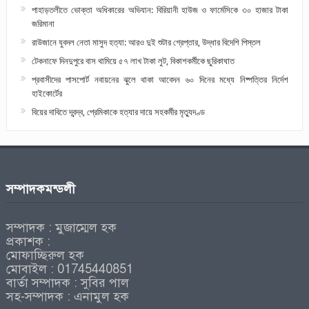
পাহাড়তলীতে ভোক্তা অধিকারের অভিযান: বিরিয়ানী হাউজ ও ফার্মেসিকে ৩০ হাজার টাকা
জরিমানা
রাউজানে যুবদল নেতা মাসুদ হত্যা: আরও দুই শুটার গ্রেপ্তার, উদ্ধার বিদেশি পিস্তল
টেকনাফে দিনদুপুরে বাস থামিয়ে ৫৭ লাখ টাকা লুট, বিকাশকর্মীকে ছুরিকাঘাত
প্রবাসীদের পাসপোর্ট নবায়নের ঝুলে থাকা আবেদন ৬০ দিনের মধ্যে নিষ্পত্তির নির্দেশ
হাইকোর্টের
বিয়ের দাবিতে দ্বন্দ্ব, প্রেমিকাকে হত্যার দায়ে সহকর্মীর মৃত্যুদণ্ড
সম্পাদকমন্ডলী
সম্পাদক : মুজাম্মেল হক
প্রকাশক :
মোফাচ্ছিরুল হক
মোবাইল : 01745440851
বার্তা সম্পাদক : সুবির পাল
সহ-সম্পাদক : এনামুল হক