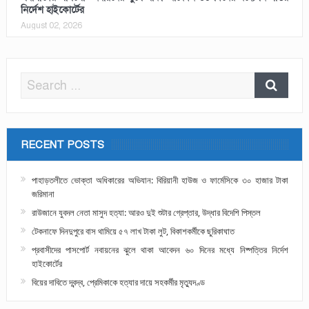
নির্দেশ হাইকোর্টের
August 02, 2026
RECENT POSTS
পাহাড়তলীতে ভোক্তা অধিকারের অভিযান: বিরিয়ানী হাউজ ও ফার্মেসিকে ৩০ হাজার টাকা
জরিমানা
রাউজানে যুবদল নেতা মাসুদ হত্যা: আরও দুই শুটার গ্রেপ্তার, উদ্ধার বিদেশি পিস্তল
টেকনাফে দিনদুপুরে বাস থামিয়ে ৫৭ লাখ টাকা লুট, বিকাশকর্মীকে ছুরিকাঘাত
প্রবাসীদের পাসপোর্ট নবায়নের ঝুলে থাকা আবেদন ৬০ দিনের মধ্যে নিষ্পত্তির নির্দেশ
হাইকোর্টের
বিয়ের দাবিতে দ্বন্দ্ব, প্রেমিকাকে হত্যার দায়ে সহকর্মীর মৃত্যুদণ্ড