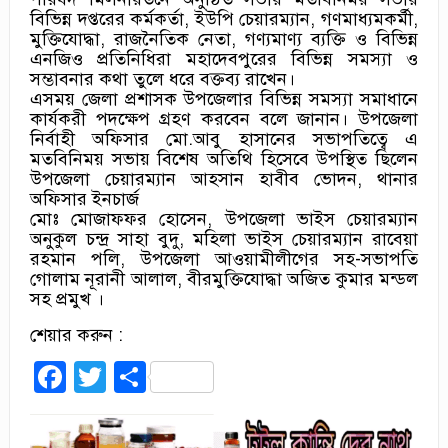
বিভিন্ন দপ্তরের কর্মকর্তা, ইউপি চেয়ারম্যান, গণমাধ্যমকর্মী,
মুক্তিযোদ্ধা, রাজনৈতিক নেতা, গণ্যমাণ্য ব্যক্তি ও বিভিন্ন
এনজিও প্রতিনিধিরা মহাদেবপুরের বিভিন্ন সমস্যা ও
সম্ভাবনার কথা তুলে ধরে বক্তব্য রাখেন।
এসময় জেলা প্রশাসক উপজেলার বিভিন্ন সমস্যা সমাধানে
কার্যকরী পদক্ষেপ গ্রহণ করবেন বলে জানান। উপজেলা
নির্বাহী অফিসার মো.আবু হাসানের সভাপতিত্বে এ
মতবিনিময় সভায় বিশেষ অতিথি হিসেবে উপস্থিত ছিলেন
উপজেলা চেয়ারম্যান আহসান হাবীব ভোদন, থানার
অফিসার ইনচার্জ
মোঃ মোজাফফর হোসেন, উপজেলা ভাইস চেয়ারম্যান
অনুকুল চন্দ্র সাহা বুদু, মহিলা ভাইস চেয়ারম্যান রাবেয়া
রহমান পলি, উপজেলা আওয়ামীলীগের সহ-সভাপতি
গোলাম নূরানী আলাল, বীরমুক্তিযোদ্ধা অজিত কুমার মন্ডল
সহ প্রমুখ ।
শেয়ার করুন :
Facebook
Twitter
Share