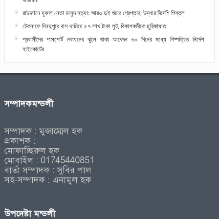
রাউজানে যুবদল নেতা মাসুদ হত্যা: আরও দুই শুটার গ্রেপ্তার, উদ্ধার বিদেশি পিস্তল
টেকনাফে দিনদুপুরে বাস থামিয়ে ৫৭ লাখ টাকা লুট, বিকাশকর্মীকে ছুরিকাঘাত
প্রবাসীদের পাসপোর্ট নবায়নের ঝুলে থাকা আবেদন ৬০ দিনের মধ্যে নিষ্পত্তির নির্দেশ
হাইকোর্টের
সম্পাদকমন্ডলী
সম্পাদক : মুজাম্মেল হক
প্রকাশক :
মোফাচ্ছিরুল হক
মোবাইল : 01745440851
বার্তা সম্পাদক : সুবির পাল
সহ-সম্পাদক : এনামুল হক
উপদেষ্টা মন্ডলী