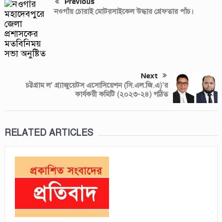
Previous
নওগাঁয় চোরাই মোটরসাইকেল উদ্ধার গ্রেফতার পাঁচ।
Next
চট্টগ্রাম ল’ গ্র্যাজুয়েটস এসোসিয়েশন (সি.এল.জি.এ)’র
কার্যকরী কমিটি (২০২৩-২৪) গঠিত
RELATED ARTICLES