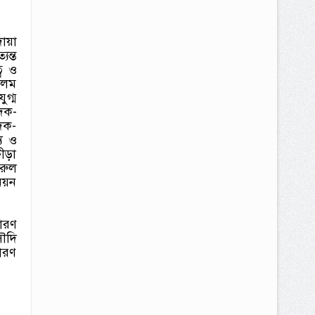
দোয়া
যন্ত
ে ও
আলম
ুগ্ম
দক-
াদক-
য ও
রীড়া
রুল
নয়ন
ধারণ
সৌদি
ারণ