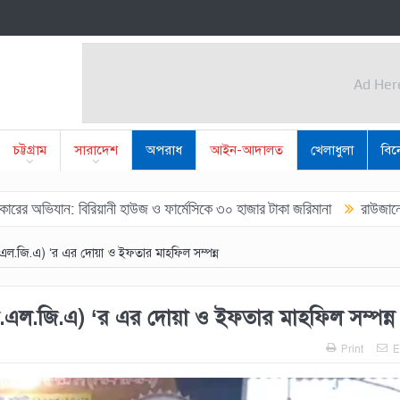
Ad Her
Ad Her
চট্টগ্রাম
সারাদেশ
অপরাধ
আইন-আদালত
খেলাধুলা
বি
 বিরিয়ানী হাউজ ও ফার্মেসিকে ৩০ হাজার টাকা জরিমানা
রাউজানে যুবদল নেতা 
সি.এল.জি.এ) ‘র এর দোয়া ও ইফতার মাহফিল সম্পন্ন
(সি.এল.জি.এ) ‘র এর দোয়া ও ইফতার মাহফিল সম্পন্ন
Print
E