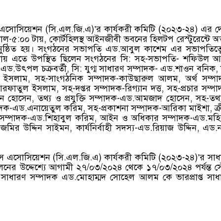
ুয়েটস এসোসিয়েশন (সি.এল.জি.এ)’র কার্যকরী কমিটি (২০২৩-২৪) এর 
৫:০০ টায়, কোর্টহিলস্থ আইনজীবী ভবনের হিলটপ রেস্টুরেন্টে অত্
অনুষ্ঠিত হয়। সংগঠনের সভাপতি এড.আবুল কাশেম এর সভাপতিত্ব
ালনায় এতে উপস্থিত ছিলেন সংগঠনের সি: সহ-সভাপতি- শফিউল 
এড.উৎপল চক্রবর্তী, সি: যুগ্ম সাধারণ সম্পাদক- এড.শাওন বনিক, য
ইসলাম, সহ-সাংগঠনিক সম্পাদক-কাউছারুল আলম, অর্থ সম্পা
াতুল ইসলাম, সহ-দপ্তর সম্পাদক-রিগ্যান দত্ত, সহ-প্রচার সম্প
 হোসেন, তথ্য ও প্রযুক্তি সম্পাদক-এড.আমজাদ হোসেন, সহ-তথ্
সম্পাদক-এড.এনায়েতুল করিম, সহ-প্রকাশনা সম্পাদক-আরিকা মাইশা, ক্
ক্ষণ সম্পাদক-এড.শিহাবুল করিম, আইন ও অধিকার সম্পাদক-এড.মহি
র উদ্দিন সাইমন, কার্যনির্বাহী সদস্য-এড.রিয়াজ উদ্দিন, এড.
ুয়েটস এসোসিয়েশন (সি.এল.জি.এ) কার্যকরী কমিটি (২০২৩-২৪)’র সা
পালনের উদ্দেশ্যে আগামী ২৭/০৩/২০২৪ থেকে ১৭/০৩/২০২৪ পর্যন্ত 
 সাধারণ সম্পাদক এড.মোহাম্মদ সোহেল আলম কে ভারপ্রাপ্ত সাধ