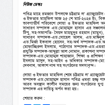
নিউজ ডেস্কঃ
পবিত্র মাহে রমজান উপলক্ষে চট্টগ্রাম ল’ গ্র্যাজ
ও ইফতার মাহফিল আজ ২৫ শে মার্চ-২০২৪ ইং, বিকাল-
ভাবগাম্ভীর্য পরিবেশে দোয়া ও ইফতার মাহফিল 
সাধারণ সম্পাদক এড.মোহাম্মদ হাসান এর সঞ্চ
টিপু, সহ-সভাপতি- সৈয়দ মাহমুদুর রহমান (মামুন), 
সাধারণ সম্পাদক-এড.সোহেল আলম, এড.মাঈনুল 
এড.মির্জা ইকবাল হোসেন, সহ-অর্থ সম্পাদক-এড.আরফ
মোফাচ্ছিরুল ইসলাম, পাঠাগার সম্পাদক-এড.এমরান
প্রযুক্তি সম্পাদক-আব্দুল্লা আল নোমান, প্রকাশনা 
সম্পাদক-এড.মোহাম্মদ শাহাজান, শিক্ষা ও প্রশি
ইসলাম মাসুদ, সহ-আইন ও অধিকার সম্পাদক-মো:জমি
দেবনাথ, আকাশ নাথ সহ সংগঠনের সদস্যবৃন্দ।
দোয়া ও ইফতার মাহফিল শেষে চট্টগ্রাম ল’ গ্র্যাজ
সম্পাদক এড.মোহাম্মদ হাসান পবিত্র ওমরা হজ্জ্ব 
আরব অবস্থান কালীন সময়ের জন্য সংগঠনের যুগ্ম
সম্পাদক এর দায়িত্ব অর্পন করা হয়।
শেয়ার করুন :