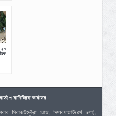
ে ৫৭
ীকে
বার্তা ও বাণিজ্যিক কার্যালয়
নবাব সিরাজউদ্দৌল্লা রোড, দিদারমার্কেট(৪র্থ তলা),