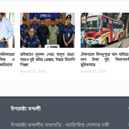
ধিকারের
রাউজানে যুবদল নেতা মাসুদ হত্যা:
টেকনাফে দিনদুপুরে বাস থামিয়
হাউজ ও
আরও দুই শুটার গ্রেপ্তার, উদ্ধার বিদেশি
লাখ টাকা লুট, বিকাশকর্ম
 জরিমানা
পিস্তল
ছুরিকাঘাত
August 03, 2026
August 03, 2026
উপদেষ্টা মন্ডলী
উপদেষ্টা মন্ডলীর সভাপতি : ব্যারিস্টার গোলাম নবী