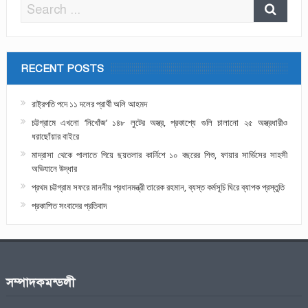
RECENT POSTS
রাষ্ট্রপতি পদে ১১ দলের প্রার্থী অলি আহমদ
চট্টগ্রামে এখনো ‘নিখোঁজ’ ১৪৮ লুটের অস্ত্র, প্রকাশ্যে গুলি চালানো ২৫ অস্ত্রধারীও
ধরাছোঁয়ার বাইরে
মাদ্রাসা থেকে পালাতে গিয়ে ছয়তলার কার্নিশে ১০ বছরের শিশু, ফায়ার সার্ভিসের সাহসী
অভিযানে উদ্ধার
প্রথম চট্টগ্রাম সফরে মাননীয় প্রধানমন্ত্রী তারেক রহমান, ব্যস্ত কর্মসূচি ঘিরে ব্যাপক প্রস্তুতি
প্রকাশিত সংবাদের প্রতিবাদ
সম্পাদকমন্ডলী