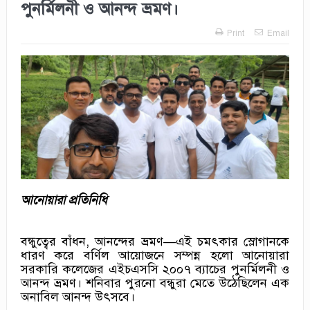
পুনর্মিলনী ও আনন্দ ভ্রমণ।
Print
Email
আনোয়ারা প্রতিনিধি
বন্ধুত্বের বাঁধন, আনন্দের ভ্রমণ—এই চমৎকার স্লোগানকে
ধারণ করে বর্ণিল আয়োজনে সম্পন্ন হলো আনোয়ারা
সরকারি কলেজের এইচএসসি ২০০৭ ব্যাচের পুনর্মিলনী ও
আনন্দ ভ্রমণ। শনিবার পুরনো বন্ধুরা মেতে উঠেছিলেন এক
অনাবিল আনন্দ উৎসবে।