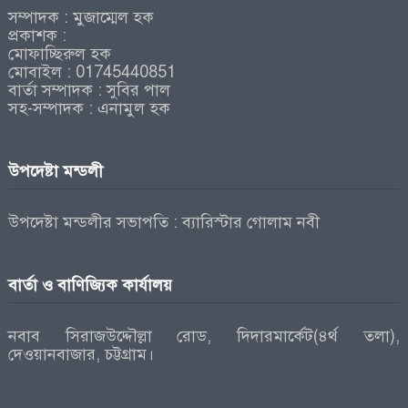
সম্পাদক : মুজাম্মেল হক
প্রকাশক :
মোফাচ্ছিরুল হক
মোবাইল : 01745440851
বার্তা সম্পাদক : সুবির পাল
সহ-সম্পাদক : এনামুল হক
উপদেষ্টা মন্ডলী
উপদেষ্টা মন্ডলীর সভাপতি : ব্যারিস্টার গোলাম নবী
বার্তা ও বাণিজ্যিক কার্যালয়
নবাব সিরাজউদ্দৌল্লা রোড, দিদারমার্কেট(৪র্থ তলা),
দেওয়ানবাজার, চট্টগ্রাম।