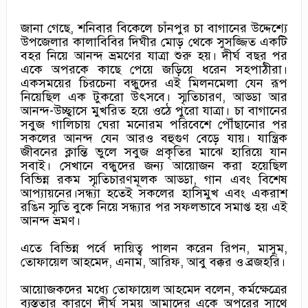
‎জানা গেছে, শনিবার বিকেলে চাঁনপুর চা বাগানের উদ্দেশ্যে
উপজেলার কালাবিবির দিঘীর মোড় থেকে সুসজ্জিত একটি
বহর নিয়ে আনন্দ ভ্রমণের যাত্রা শুরু হয়। দীর্ঘ বছর পর
একে অপরকে কাছে পেয়ে জড়িয়ে ধরেন সহপাঠীরা।
একসময়ের চিরচেনা বন্ধুদের এই মিলনমেলা যেন রূপ
নিয়েছিল এক টুকরো উৎসবে। স্মৃতিচারণ, আড্ডা আর
আনন্দ-উচ্ছ্বাসে মুখরিত হয়ে ওঠে পুরো যাত্রা। চা বাগানের
সবুজ গালিচায় ঘেরা মনোরম পরিবেশে পৌঁছানোর পর
সকলের আনন্দ যেন আরও বহুগুণ বেড়ে যায়। যান্ত্রিক
জীবনের ক্লান্তি ভুলে সবুজ প্রকৃতির মাঝে হারিয়ে যান
সবাই। সেখানে বন্ধুদের জন্য আয়োজন করা হয়েছিল
বিভিন্ন রকম স্মৃতিচারণমূলক আড্ডা, গান এবং বিশেষ
আপ্যায়নের।সন্ধ্যা হতেই সকলের হাসিমুখ এবং একরাশ
রঙিন স্মৃতি বুকে নিয়ে সন্ধ্যার পর সফলভাবে সমাপ্ত হয় এই
আনন্দ ভ্রমণ।
‎এতে বিভিন্ন পর্বে দায়িত্ব পালন করেন রিপন, মাসুম,
তোফায়েল আহমেদ, এনাম, আরিফ, আবু বক্কর ও ব্রজহরি।
‎আয়োজকদের মধ্যে তোফায়েল আহমেদ বলেন, কর্মক্ষেত্রের
ব্যস্ততার কারণে দীর্ঘ সময় আমাদের একে অপরের সাথে